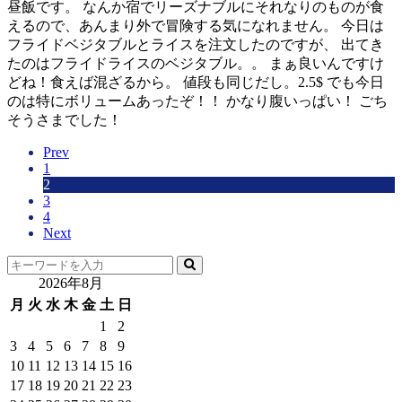
昼飯です。 なんか宿でリーズナブルにそれなりのものが食
えるので、あんまり外で冒険する気になれません。 今日は
フライドベジタブルとライスを注文したのですが、 出てき
たのはフライドライスのベジタブル。。 まぁ良いんですけ
どね！食えば混ざるから。 値段も同じだし。2.5$ でも今日
のは特にボリュームあったぞ！！ かなり腹いっぱい！ ごち
そうさまでした！
Prev
1
2
3
4
Next
2026年8月
月
火
水
木
金
土
日
1
2
3
4
5
6
7
8
9
10
11
12
13
14
15
16
17
18
19
20
21
22
23