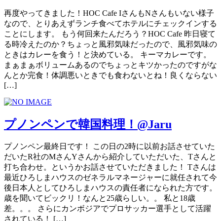
再度やってきました！HOC Cafe IさんもNさんもいない様子
なので、とりあえずランチ食べてホテルにチェックインする
ことにします。 もう何回来たんだろう？HOC Cafe 昨日寝て
る時冷えたのか？ちょっと風邪気味だったので、風邪気味の
ときはカレーを食う！と決めている。 キーマカレーです。
まぁまぁボリュームあるのでちょっとキツかったのですがな
んとか完食！体調悪いときでも食わないとね！良くならない
[…]
プノンペンで韓国料理！@Jaru
プノンペン最終日です！ この日の2時に以前お話させていた
だいたR社のMさんYさんから紹介していただいた、Tさんと
打ち合わせ。というかお話させていただきました！ Tさんは
最近ひろしまハウスのゼネラルマネージャーに就任されて今
後日本人としてひろしまハウスの責任者になられた方です。
歳を聞いてビックリ！なんと25歳らしい。。 私と18歳
差。。。 さらにカンボジアでプロサッカー選手として活躍
されている！ […]