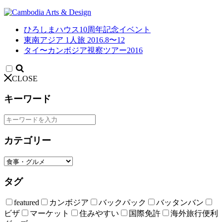
ひろしまハウス10周年記念イベント
東南アジア 1人旅 2016.8〜12
タイ〜カンボジア視察ツアー2016
CLOSE
キーワード
カテゴリー
タグ
featured
カンボジア
バックパック
バッタンバン
ビザ
マーケット
住みやすい
国際免許
海外旅行便利