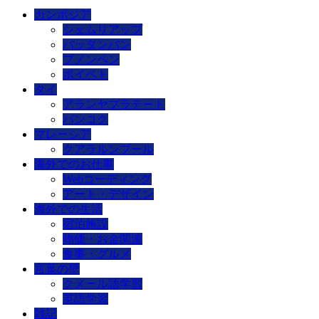
カンボジア
シェムリアップ
バッタンバン
プノンペン
ポイペト
タイ
アランヤプラテート
バンコク
マレーシア
クアラルンプール
海外でのお仕事
Webコーディング
アート・デザイン
海外での生活
宿泊施設
物価・お金関連
食事・グルメ
言葉の壁
クメール語学習
英語学習
雑記