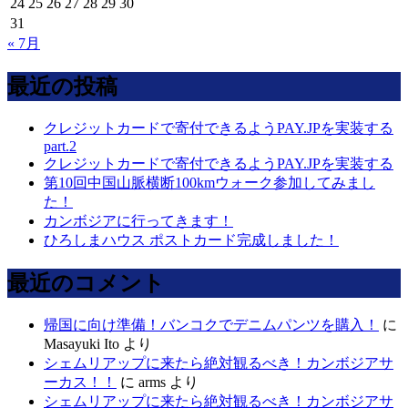
24
25
26
27
28
29
30
31
« 7月
最近の投稿
クレジットカードで寄付できるようPAY.JPを実装する
part.2
クレジットカードで寄付できるようPAY.JPを実装する
第10回中国山脈横断100kmウォーク参加してみまし
た！
カンボジアに行ってきます！
ひろしまハウス ポストカード完成しました！
最近のコメント
帰国に向け準備！バンコクでデニムパンツを購入！
に
Masayuki Ito
より
シェムリアップに来たら絶対観るべき！カンボジアサ
ーカス！！
に
arms
より
シェムリアップに来たら絶対観るべき！カンボジアサ