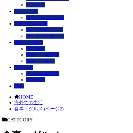
バンコク
マレーシア
クアラルンプール
海外でのお仕事
Webコーディング
アート・デザイン
海外での生活
宿泊施設
物価・お金関連
食事・グルメ
言葉の壁
クメール語学習
英語学習
雑記
HOME
海外での生活
食事・グルメ (ページ2)
CATEGORY