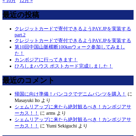
« 10月
12月 »
最近の投稿
クレジットカードで寄付できるようPAY.JPを実装する
part.2
クレジットカードで寄付できるようPAY.JPを実装する
第10回中国山脈横断100kmウォーク参加してみまし
た！
カンボジアに行ってきます！
ひろしまハウス ポストカード完成しました！
最近のコメント
帰国に向け準備！バンコクでデニムパンツを購入！
に
Masayuki Ito
より
シェムリアップに来たら絶対観るべき！カンボジアサ
ーカス！！
に
arms
より
シェムリアップに来たら絶対観るべき！カンボジアサ
ーカス！！
に
Yumi Sekiguchi
より