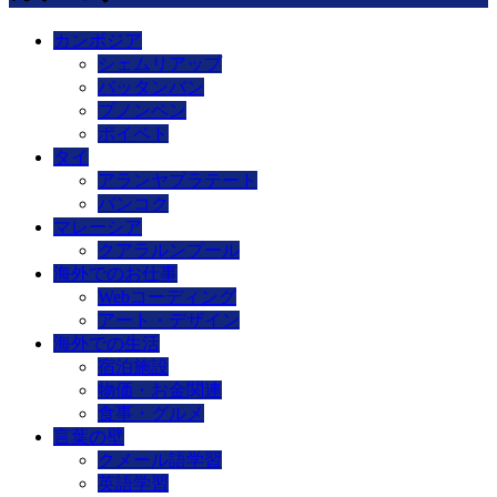
カンボジア
シェムリアップ
バッタンバン
プノンペン
ポイペト
タイ
アランヤプラテート
バンコク
マレーシア
クアラルンプール
海外でのお仕事
Webコーディング
アート・デザイン
海外での生活
宿泊施設
物価・お金関連
食事・グルメ
言葉の壁
クメール語学習
英語学習