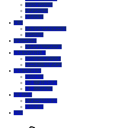
バッタンバン
プノンペン
ポイペト
タイ
アランヤプラテート
バンコク
マレーシア
クアラルンプール
海外でのお仕事
Webコーディング
アート・デザイン
海外での生活
宿泊施設
物価・お金関連
食事・グルメ
言葉の壁
クメール語学習
英語学習
雑記