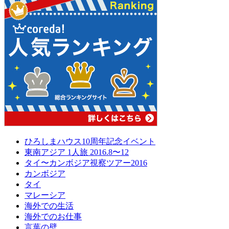
ひろしまハウス10周年記念イベント
東南アジア 1人旅 2016.8〜12
タイ〜カンボジア視察ツアー2016
カンボジア
タイ
マレーシア
海外での生活
海外でのお仕事
言葉の壁