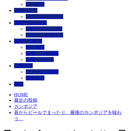
バンコク
マレーシア
クアラルンプール
海外でのお仕事
Webコーディング
アート・デザイン
海外での生活
宿泊施設
物価・お金関連
食事・グルメ
言葉の壁
クメール語学習
英語学習
雑記
HOME
最近の投稿
カンボジア
昼からビールでまったり。最後のカンボジアを味わ
う。