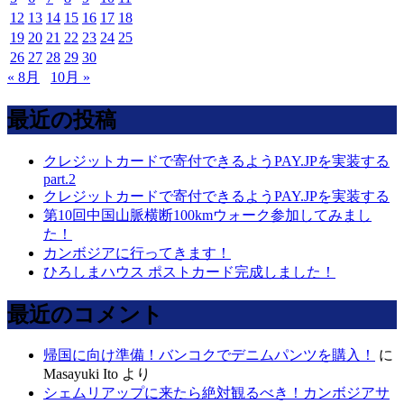
12
13
14
15
16
17
18
19
20
21
22
23
24
25
26
27
28
29
30
« 8月
10月 »
最近の投稿
クレジットカードで寄付できるようPAY.JPを実装する
part.2
クレジットカードで寄付できるようPAY.JPを実装する
第10回中国山脈横断100kmウォーク参加してみまし
た！
カンボジアに行ってきます！
ひろしまハウス ポストカード完成しました！
最近のコメント
帰国に向け準備！バンコクでデニムパンツを購入！
に
Masayuki Ito
より
シェムリアップに来たら絶対観るべき！カンボジアサ