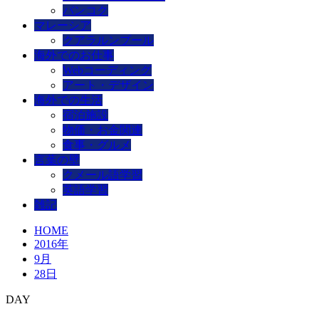
バンコク
マレーシア
クアラルンプール
海外でのお仕事
Webコーディング
アート・デザイン
海外での生活
宿泊施設
物価・お金関連
食事・グルメ
言葉の壁
クメール語学習
英語学習
雑記
HOME
2016年
9月
28日
DAY