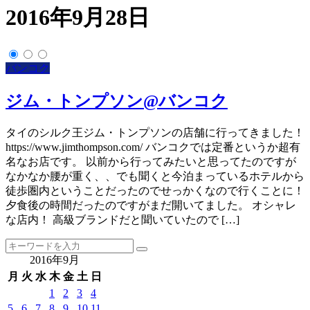
2016年9月28日
バンコク
ジム・トンプソン@バンコク
タイのシルク王ジム・トンプソンの店舗に行ってきました！
https://www.jimthompson.com/ バンコクでは定番というか超有
名なお店です。 以前から行ってみたいと思ってたのですが
なかなか腰が重く、、でも聞くと今泊まっているホテルから
徒歩圏内ということだったのでせっかくなので行くことに！
夕食後の時間だったのですがまだ開いてました。 オシャレ
な店内！ 高級ブランドだと聞いていたので […]
2016年9月
月
火
水
木
金
土
日
1
2
3
4
5
6
7
8
9
10
11